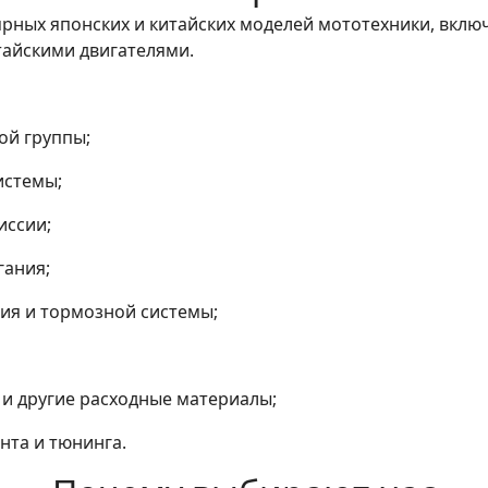
рных японских и китайских моделей мототехники, включа
тайскими двигателями.
ой группы;
истемы;
иссии;
гания;
ния и тормозной системы;
 и другие расходные материалы;
нта и тюнинга.