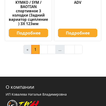
KYMKO / SYM /
ADV
BAOTIAN
спортивное 3
колодки (Задний
вариатор сцепление
) ЗХ 123мм
Подробнее
Подробнее
«
1
2
3
…
14
»
О компании
ИП Ковалева Наталья Владимировна