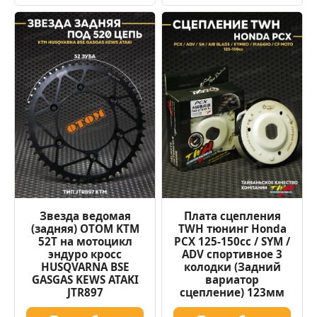
Звезда ведомая
Плата сцепления
(задняя) OTOM KTM
TWH тюнинг Honda
52Т на мотоцикл
PCX 125-150cc / SYM /
эндуро кросс
ADV спортивное 3
HUSQVARNA BSE
колодки (Задний
GASGAS KEWS ATAKI
вариатор
JTR897
сцепление) 123мм