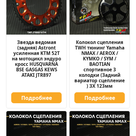
Звезда ведомая
Колокол сцепления
(задняя) Astront
TWH тюнинг Yamaha
усиленная KTM 52Т
NMAX / AEROX /
на мотоцикл эндуро
KYMKO / SYM /
кросс HUSQVARNA
BAOTIAN
BSE GASGAS KEWS
спортивное 3
ATAKI JTR897
колодки (Задний
вариатор сцепление
) ЗХ 123мм
Подробнее
Подробнее