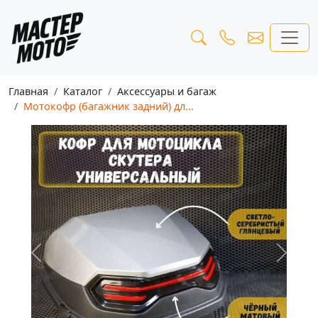
Главная
Каталог
Аксессуары и багаж
Мотокофр (багажник задний) дл...
Предыдущая
Следу