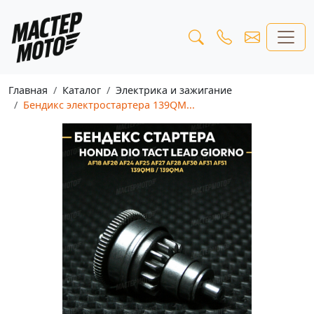
Главная
Каталог
Электрика и зажигание
Бендикс электростартера 139QM...
Предыдущая
Следу